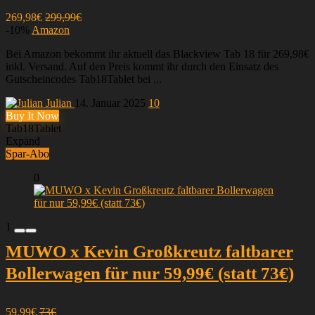
269,98€
299,99€
-10%
Amazon
Bei Amazon bekommt ihr aktuell das Blackview Tab 18 für 269,98€
inkl. Versand. Auf den Preis kommt ihr durch den Einsatz des
Gutscheincodes Tab18Tablet bei ...
Julian
14. Januar 2025
10
Buy It Now
Tab18Tablet
Expand
Spar-Abo
0
1
MUWO x Kevin Großkreutz faltbarer
Bollerwagen für nur 59,99€ (statt 73€)
59,99€
73€