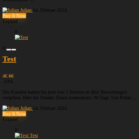
Julian
14. Februar 2024
Buy It Now
Expand
0
0
Test
4€
6€
-33%
Die Kunden haben bis jetzt von 5 Sternen in über Bewertungen
vergeben. Hier die Details: Einen kostenlosen 30-Tage Test Prime ...
Julian
14. Februar 2024
Buy It Now
Expand
0