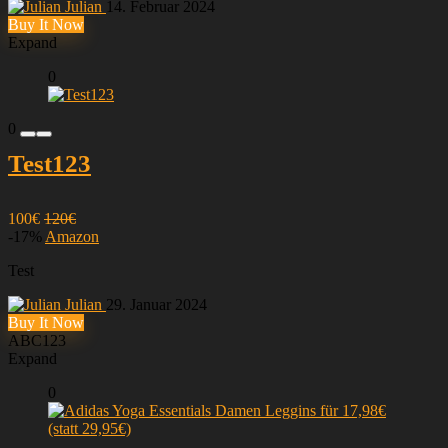
Julian
14. Februar 2024
Buy It Now
Expand
0
0
Test123
100€
120€
-17%
Amazon
Test
Julian
29. Januar 2024
Buy It Now
ABC123
Expand
0