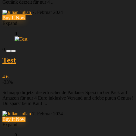
Getränk derzeit für nur 4 ...
Julian
7. Februar 2024
Buy It Now
Expand
0
0
Test
4
6
-33%
Schnapp dir jetzt die erfrischende Paulaner Spezi im 6er Pack auf
Amazon für nur 4 Euro inklusive Versand und erlebe puren Genuss!
Du sparst beim Kauf ...
Julian
7. Februar 2024
Buy It Now
Expand
0