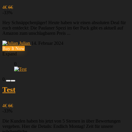
4€
6€
-33%
Hey Schnäppchenjäger! Heute haben wir einen absoluten Deal für
euch entdeckt: Die Paulaner Spezi im 6er Pack gibt es aktuell auf
Amazon zum unschlagbaren Preis ...
Julian
14. Februar 2024
Buy It Now
Expand
0
0
Test
4€
6€
-33%
Die Kunden haben bis jetzt von 5 Sternen in über Bewertungen
vergeben. Hier die Details: Endlich Montag! Zeit für unsere
wöchentliche ...