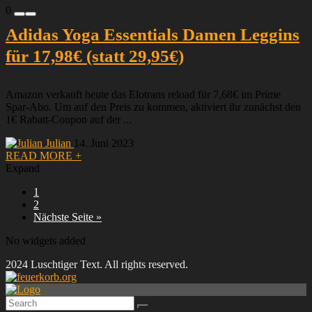
0
Adidas Yoga Essentials Damen Leggins
für 17,98€ (statt 29,95€)
Amazon verkauft heute das Elotrans reload für 7,68€ im Prime
Spar-Abo. Um auf den Preis zu kommen, aktiviert ihr zunächst den
1€ Rabatt-Coupon auf der ...
Julian
14. Juni 2023
READ MORE +
Expand
1
2
Nächste Seite »
No widgets added
2024 Luschtiger Text. All rights reserved.