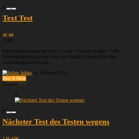
0
Text Test
4€
6€
-33%
Die Kunden haben bis jetzt 4.5 von 5 Sternen in über 1.200
Bewertungen vergeben. Hier die Details: Bereiten Sie Ihre
Geschmacksnerven auf ...
Julian
14. Februar 2024
Buy It Now
Expand
0
0
Nächster Test des Testen wegens
12€
15€