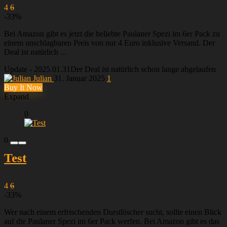
4
6
-33%
Bei Amazon gibt es jetzt die beliebte Paulaner Spezi im 6er Pack zu
einem unschlagbaren Preis von nur 4 Euro inklusive Versand. Der
Deal ist natürlich ...
Update - 2025.01.31
Der Deal ist natürlich schon lange abgelaufen
Julian
31. Januar 2025
1
Buy It Now
Expand
0
0
Test
4
6
-33%
Wer nach einem erfrischenden Durstlöscher sucht, sollte einen Blick
auf die Paulaner Spezi im 6er Pack werfen. Bei Amazon gibt es das