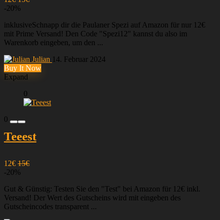
-20%
inklusiveSchnapp dir die Paulaner Spezi auf Amazon für nur 12€
mit Prime Versand! Den Code "Spezi12" kannst du also im
Warenkorb eingeben, um den ...
Julian
14. Februar 2024
Buy It Now
Expand
0
0
Teeest
12€
15€
-20%
Gut & Günstig: Testen Sie den "Test" bei Amazon für 12€ inkl.
Versand! Der Wert des Gutscheins wird mit eingeben des
Gutscheincodes transparent ...