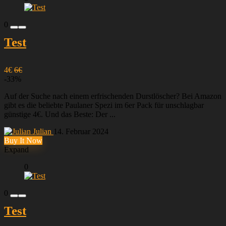
0
Test
4€
6€
-33%
Auf der Suche nach einem erfrischenden Durstlöscher? Bei Amazon
gibt es die beliebte Paulaner Spezi im 6er Pack für unschlagbar
günstige 4€. Und das Beste: Der ...
Julian
14. Februar 2024
Buy It Now
Expand
0
0
Test