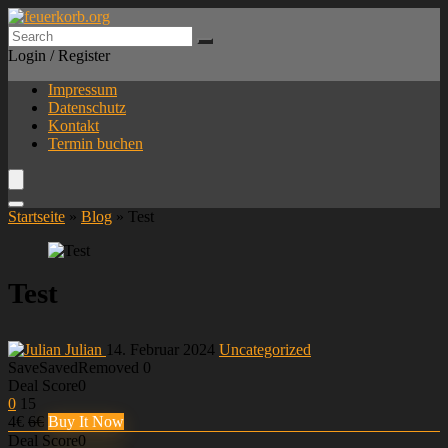
Login / Register
Impressum
Datenschutz
Kontakt
Termin buchen
Startseite
»
Blog
»
Test
Test
Julian
14. Februar 2024
Uncategorized
Save
Saved
Removed
0
Deal Score
0
0
15
4€
6€
Buy It Now
Deal Score
0