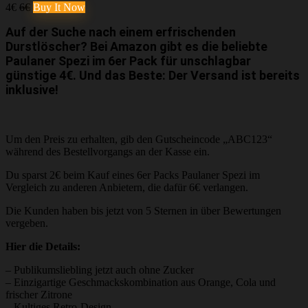
4€
6€
Buy It Now
Auf der Suche nach einem erfrischenden
Durstlöscher? Bei Amazon gibt es die beliebte
Paulaner Spezi im 6er Pack für unschlagbar
günstige 4€. Und das Beste: Der Versand ist bereits
inklusive!
Um den Preis zu erhalten, gib den Gutscheincode „ABC123“
während des Bestellvorgangs an der Kasse ein.
Du sparst 2€ beim Kauf eines 6er Packs Paulaner Spezi im
Vergleich zu anderen Anbietern, die dafür 6€ verlangen.
Die Kunden haben bis jetzt von 5 Sternen in über Bewertungen
vergeben.
Hier die Details:
– Publikumsliebling jetzt auch ohne Zucker
– Einzigartige Geschmackskombination aus Orange, Cola und
frischer Zitrone
– Kultiges Retro-Design