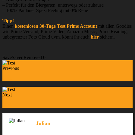
– Perfekt für den Biergarten, unterwegs oder zuhause
– 100% Paulaner Spezi Feeling mit 0% Reue
Tipp!
Einen
kostenlosen 30-Tage Test Prime Account
mit allen Goodies
wie Prime Versand, Prime Video, Amazon Music, Prime Reading,
unbegrenzter Foto Cloud uvm. könnt ihr euch
hier
sichern.
Save
Saved
Removed
0
Previous
Test
Next
Test
Julian