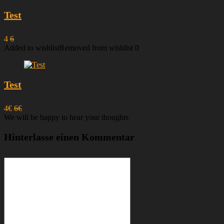
Test
4
6
Added to wishlist
Removed from wishlist
0
Test
4€
6€
We will be happy to hear your thoughts
Hinterlasse einen Kommentar