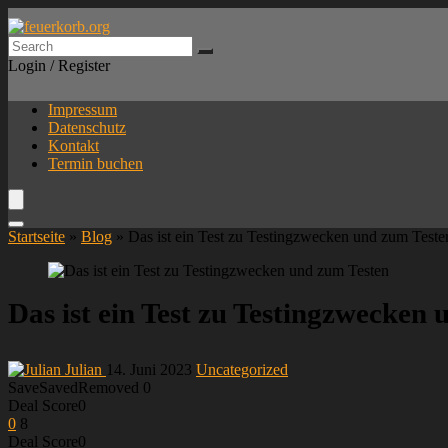
Login / Register
Impressum
Datenschutz
Kontakt
Termin buchen
Startseite
»
Blog
»
Das ist ein Test zu Testingzwecken und zum Teste
Das ist ein Test zu Testingzwecken
Julian
14. Juni 2023
Uncategorized
Save
Saved
Removed
0
Deal Score
0
0
8
Deal Score
0