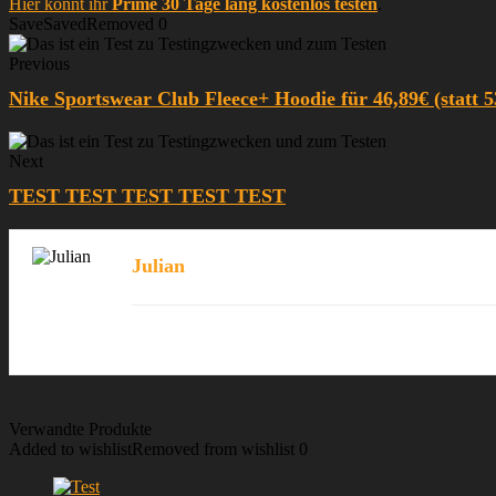
Hier könnt ihr
Prime 30 Tage lang kostenlos testen
.
Save
Saved
Removed
0
Previous
Nike Sportswear Club Fleece+ Hoodie für 46,89€ (statt 5
Next
TEST TEST TEST TEST TEST
Julian
Verwandte Produkte
Added to wishlist
Removed from wishlist
0