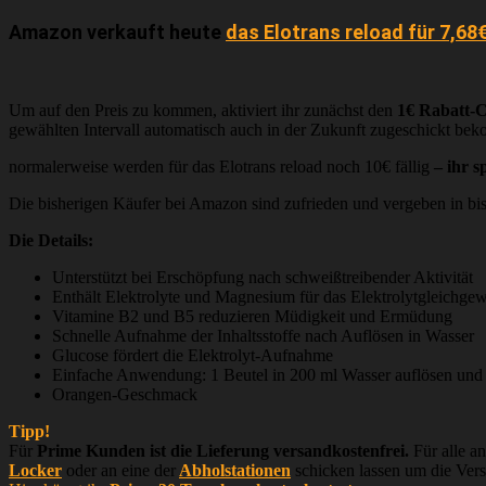
Amazon verkauft heute
das Elotrans reload für 7,68
Um auf den Preis zu kommen, aktiviert ihr zunächst den
1€ Rabatt-C
gewählten Intervall automatisch auch in der Zukunft zugeschickt bek
normalerweise werden für das Elotrans reload noch 10€ fällig
– ihr s
Die bisherigen Käufer bei Amazon sind zufrieden und vergeben in bis
Die Details:
Unterstützt bei Erschöpfung nach schweißtreibender Aktivität
Enthält Elektrolyte und Magnesium für das Elektrolytgleichgew
Vitamine B2 und B5 reduzieren Müdigkeit und Ermüdung
Schnelle Aufnahme der Inhaltsstoffe nach Auflösen in Wasser
Glucose fördert die Elektrolyt-Aufnahme
Einfache Anwendung: 1 Beutel in 200 ml Wasser auflösen und
Orangen-Geschmack
Tipp!
Für
Prime Kunden ist die Lieferung versandkostenfrei.
Für alle a
Locker
oder an eine der
Abholstationen
schicken lassen um die Ver