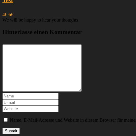
Test
4€
6€
We will be happy to hear your thoughts
Hinterlasse einen Kommentar
Name, E-Mail-Adresse und Website in diesem Browser für meine